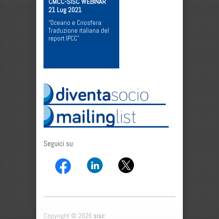
CMCC-SISC WEBINAR
21 Lug 2021
“Oceano e Criosfera:
Traduzione italiana del
report IPCC”
Seguici su:
Copyright © 2026
sisc