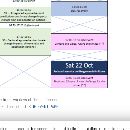
e first two days of the conference.
. Further info at:
SIDE EVENT PAGE
BACHECA
NOTE LEGALI
PRIVACY & COOKIES
okie necessari al funzionamento ed utili alle finalità illustrate nella cookie 