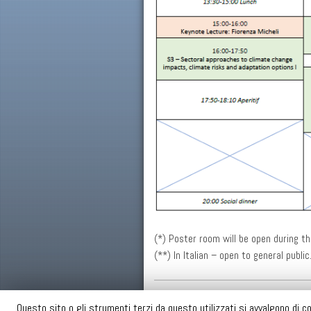
(*) Poster room will be open during th
(**) In Italian – open to general public
SISC
SOCI
CONFERENZA ANNUALE
Questo sito o gli strumenti terzi da questo utilizzati si avvalgono di co